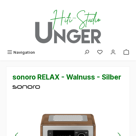
alt springen
Navigation
sonoro RELAX - Walnuss - Silber
Bildergalerie überspringen