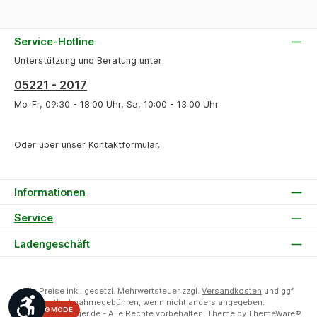
Service-Hotline
Unterstützung und Beratung unter:
05221 - 2017
Mo-Fr, 09:30 - 18:00 Uhr, Sa, 10:00 - 13:00 Uhr
Oder über unser
Kontaktformular
.
Informationen
Service
Ladengeschäft
Alle Preise inkl. gesetzl. Mehrwertsteuer zzgl.
Versandkosten
und ggf.
Werkzeugleiste anzeigen
Nachnahmegebühren, wenn nicht anders angegeben.
DEBUG MODE
© 2026 HiFi-Unger.de - Alle Rechte vorbehalten. Theme by
ThemeWare®