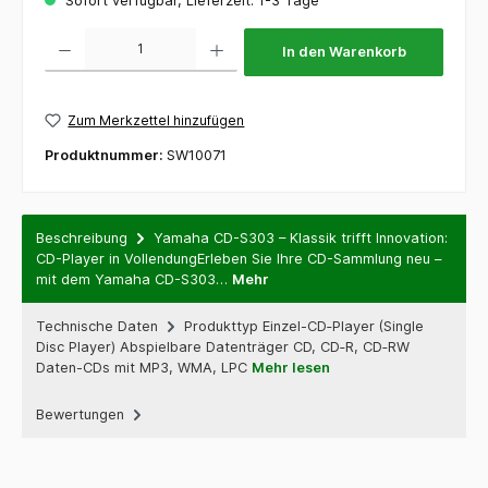
Sofort verfügbar, Lieferzeit: 1-3 Tage
Produkt Anzahl: Gib den gewünschten Wert ein oder benutze die Schaltflächen um die 
In den Warenkorb
Zum Merkzettel hinzufügen
Produktnummer:
SW10071
Beschreibung
Yamaha CD-S303 – Klassik trifft Innovation:
CD-Player in VollendungErleben Sie Ihre CD-Sammlung neu –
mit dem Yamaha CD-S303…
Mehr
Technische Daten
Produkttyp Einzel-CD‑Player (Single
Disc Player) Abspielbare Datenträger CD, CD‑R, CD‑RW
Daten-CDs mit MP3, WMA, LPC
Mehr lesen
Bewertungen