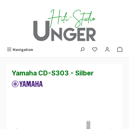
alt springen
Navigation
Yamaha CD-S303 - Silber
Bildergalerie überspringen