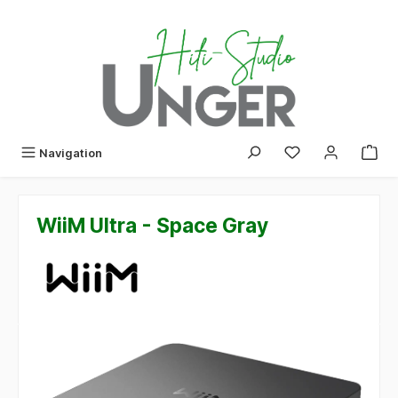
alt springen
Navigation
WiiM Ultra - Space Gray
Bildergalerie überspringen