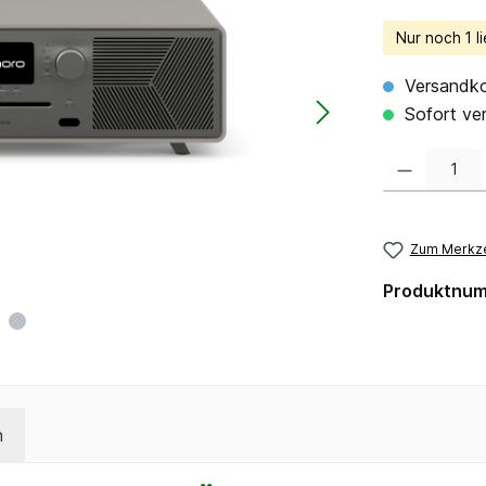
Nur noch 1 li
Versandko
Sofort ver
Produkt Anzahl:
Zum Merkze
Produktnu
n