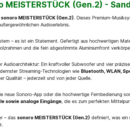
o MEISTERSTÜCK (Gen.2) - Sands
m
sonoro MEISTERSTÜCK (Gen.2)
. Dieses Premium-Musiksys
ußergewöhnlichen Audioerlebnis.
stem – es ist ein Statement. Gefertigt aus hochwertigen Mater
olzrahmen und die fein abgestimmte Aluminiumfront verkörper
r Audioarchitektur: Ein kraftvoller Subwoofer und vier präzi
odernster Streaming-Technologien wie
Bluetooth, WLAN, Spo
r Qualität – jederzeit und von jeder Quelle.
, die neue Sonoro-App oder die hochwertige Fernbedienung so
ale sowie analoge Eingänge
, die es zum perfekten Mittelpu
er – das
sonoro MEISTERSTÜCK (Gen.2)
definiert, was ein
z.