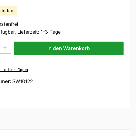
eferbar
stenfrei
fügbar, Lieferzeit: 1-3 Tage
 Gib den gewünschten Wert ein oder benutze die Schaltflächen um die Anzah
In den Warenkorb
ttel hinzufügen
mmer:
SW10122