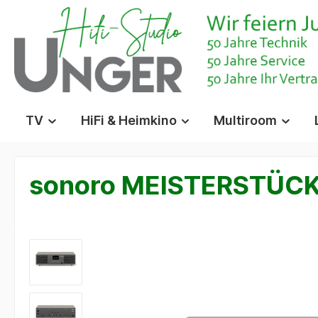
springen
Zur Hauptnavigation springen
TV
HiFi & Heimkino
Multiroom
sonoro MEISTERSTÜCK (
Bildergalerie überspringen