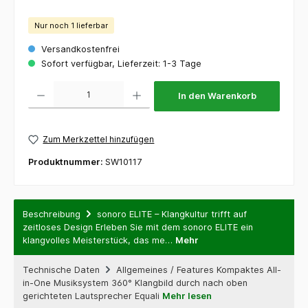
Nur noch 1 lieferbar
Versandkostenfrei
Sofort verfügbar, Lieferzeit: 1-3 Tage
Produkt Anzahl: Gib den gewünschten Wert ein oder benutze die Schaltflächen um die 
In den Warenkorb
Zum Merkzettel hinzufügen
Produktnummer:
SW10117
Beschreibung
sonoro ELITE – Klangkultur trifft auf
zeitloses Design Erleben Sie mit dem sonoro ELITE ein
klangvolles Meisterstück, das me…
Mehr
Technische Daten
Allgemeines / Features Kompaktes All-
in-One Musiksystem 360° Klangbild durch nach oben
gerichteten Lautsprecher Equali
Mehr lesen