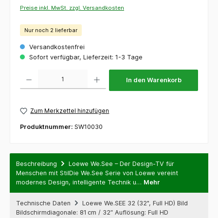
Preise inkl. MwSt. zzgl. Versandkosten
Nur noch 2 lieferbar
Versandkostenfrei
Sofort verfügbar, Lieferzeit: 1-3 Tage
Produkt Anzahl: Gib den gewünschten Wert ein oder benutze die Schaltflächen um die 
In den Warenkorb
Zum Merkzettel hinzufügen
Produktnummer:
SW10030
Beschreibung
Loewe We.See – Der Design-TV für
Menschen mit StilDie We.See Serie von Loewe vereint
modernes Design, intelligente Technik u…
Mehr
Technische Daten
Loewe We.SEE 32 (32", Full HD) Bild
Bildschirmdiagonale: 81 cm / 32″ Auflösung: Full HD