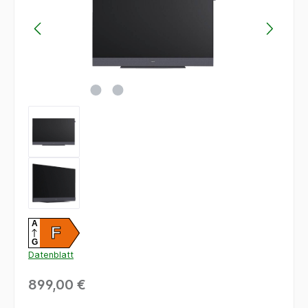
A
F
G
Datenblatt
899,00 €