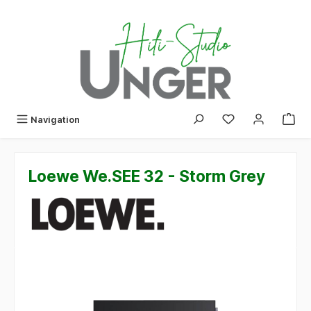
alt springen
Navigation
Loewe We.SEE 32 - Storm Grey
Bildergalerie überspringen