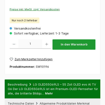
Preise inkl. MwSt. zzgl. Versandkosten
Nur noch 2 lieferbar
Versandkostenfrei
Sofort verfügbar, Lieferzeit: 1-3 Tage
Produkt Anzahl: Gib den gewünschten Wert ein oder benutze die Schaltflächen um die 
In den Warenkorb
Zum Merkzettel hinzufügen
Produktnummer:
SW10196
Beschreibung
LG OLED55G69LS – 55 Zoll OLED evo AI TV
G6 Der LG OLED55G69LS ist ein Premium-OLED-Fernseher für
alle, die brillante Bildqu…
Mehr
Technische Daten
Allgemeine Produktdaten Merkmal