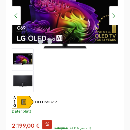
A
E
OLED55G69
G
Datenblatt
%
2.199,00 €
2.899,00 €
(24.15% gespart)